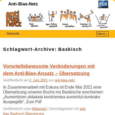
G
Anti-Bias-Netz
e
A
l
p
r
o
e
-
-
i
A
m
Startseite
Menü ↓
p
-
o
M
t
a
h
Schlagwort-Archive:
Baskisch
r
e
k
e
t
k
k
Vorurteilsbewusste Veränderungen mit
.
a
c
dem Anti-Bias-Ansatz – Übersetzung
u
o
f
Veröffentlicht am
2. Juni 2021
von
anti-bias-netz
m
.
In Zusammenarbeit mit Eskura ist Ende Mai 2021 eine
d
Übersetzung unseres Buchs ins Baskische erschienen:
e
„Aurreiritzien aldaketa kontzientea aurreiritzi-kontrako
ikuspegitik“. Zum Pdf
Veröffentlicht unter
Allgemein
|
Verschlagwortet mit
anti-
bias
,
Baskisch
,
Übersetzung